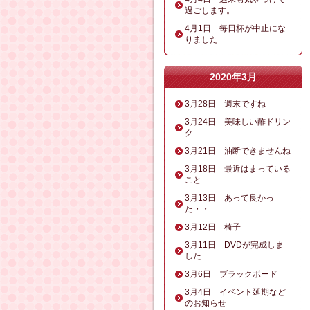
過ごします。
4月1日 毎日杯が中止にな
りました
2020年3月
3月28日 週末ですね
3月24日 美味しい酢ドリン
ク
3月21日 油断できませんね
3月18日 最近はまっている
こと
3月13日 あって良かっ
た・・
3月12日 椅子
3月11日 DVDが完成しま
した
3月6日 ブラックボード
3月4日 イベント延期など
のお知らせ