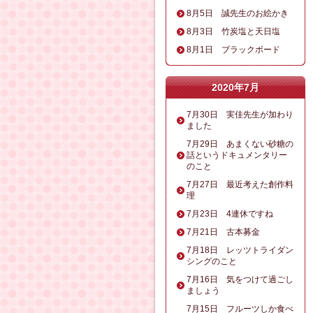
8月5日 誠先生のお絵かき
8月3日 竹炭塩と天日塩
8月1日 ブラックボード
2020年7月
7月30日 実佳先生が加わり
ました
7月29日 あまくない砂糖の
話というドキュメンタリー
のこと
7月27日 最近考えた創作料
理
7月23日 4連休ですね
7月21日 古本募金
7月18日 レッツトライダン
シングのこと
7月16日 気をつけて過ごし
ましょう
7月15日 フルーツしか食べ