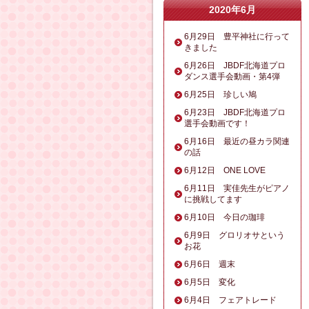
2020年6月
6月29日 豊平神社に行って
きました
6月26日 JBDF北海道プロ
ダンス選手会動画・第4弾
6月25日 珍しい鳩
6月23日 JBDF北海道プロ
選手会動画です！
6月16日 最近の昼カラ関連
の話
6月12日 ONE LOVE
6月11日 実佳先生がピアノ
に挑戦してます
6月10日 今日の珈琲
6月9日 グロリオサという
お花
6月6日 週末
6月5日 変化
6月4日 フェアトレード