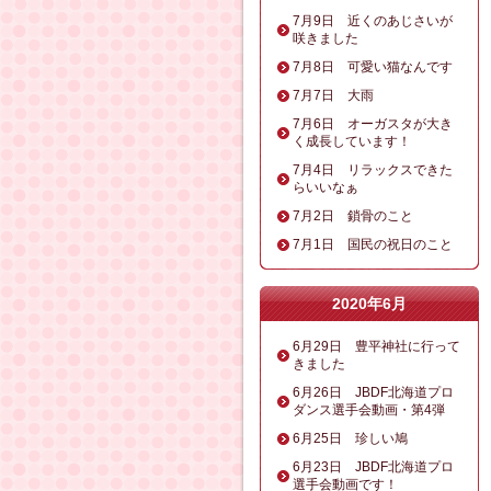
7月9日 近くのあじさいが
咲きました
7月8日 可愛い猫なんです
7月7日 大雨
7月6日 オーガスタが大き
く成長しています！
7月4日 リラックスできた
らいいなぁ
7月2日 鎖骨のこと
7月1日 国民の祝日のこと
2020年6月
6月29日 豊平神社に行って
きました
6月26日 JBDF北海道プロ
ダンス選手会動画・第4弾
6月25日 珍しい鳩
6月23日 JBDF北海道プロ
選手会動画です！